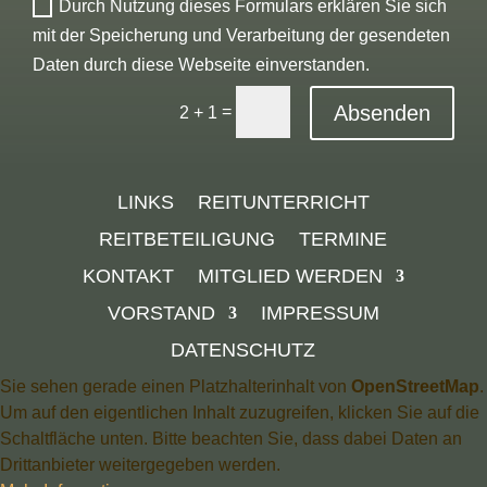
Durch Nutzung dieses Formulars erklären Sie sich
mit der Speicherung und Verarbeitung der gesendeten
Daten durch diese Webseite einverstanden.
Absenden
=
2 + 1
LINKS
REITUNTERRICHT
REITBETEILIGUNG
TERMINE
KONTAKT
MITGLIED WERDEN
VORSTAND
IMPRESSUM
DATENSCHUTZ
Sie sehen gerade einen Platzhalterinhalt von
OpenStreetMap
.
Um auf den eigentlichen Inhalt zuzugreifen, klicken Sie auf die
Schaltfläche unten. Bitte beachten Sie, dass dabei Daten an
Drittanbieter weitergegeben werden.